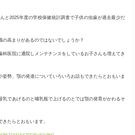
んと2025年度の学校保健統計調査で子供の虫歯が過去最少だ
識の高まりがあるのではないでしょうか？
歯科医院に通院しメンテナンスをしているお子さんも増えてき
や姿勢、顎の発達についていろいろお話もできたらとおもいま
母乳であげるのと哺乳瓶で上げるのとでは顎の発育がかわるそ
できたらとおもいます。
53d3f6218416475636e87c9b0