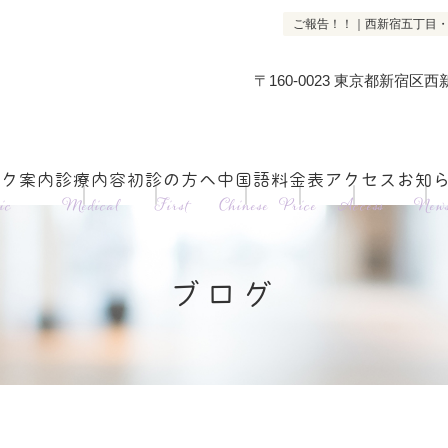
ご報告！！｜西新宿五丁目・
〒160-0023 東京都新宿区西新宿
ック案内
診療内容
初診の方へ
中国語
料金表
アクセス
お知
ic
Medical
First
Chinese
Price
Access
New
ブログ