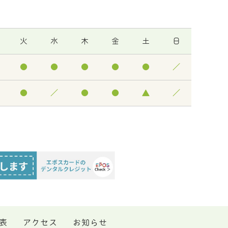
火
水
木
金
土
日
●
●
●
●
●
／
●
／
●
●
▲
／
表
アクセス
お知らせ