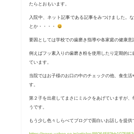
たらとおもいます。
入院中、ネット記事である記事をみつけました。な
とか・・・・
要因としては学校での歯磨き指導や各家庭の健康意
例えばフッ素入りの歯磨き粉を使用したり定期的に
ています。
当院ではお子様のお口の中のチェックの他、食生活
す。
第２子を出産してまさにミルクをあげていますが、
うです。
もう少し色々しらべてブログで面白いお話しを提供
https://news.yahoo.co.jp/articles/89264583bb10758